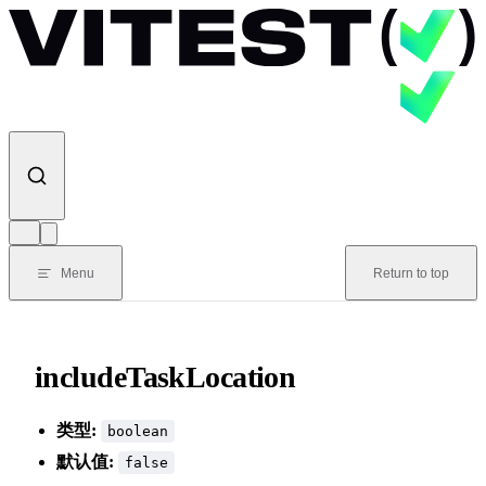
Skip to content
Menu
Return to top
includeTaskLocation
类型:
boolean
默认值:
false