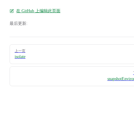
在 GitHub 上编辑此页面
最后更新:
Pager
上一页
isolate
snapshotEnvir