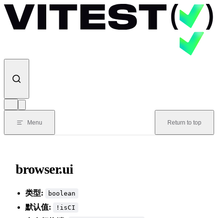
Skip to content
Menu
Return to top
browser.ui
类型:
boolean
默认值:
!isCI