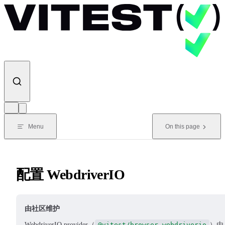
Skip to content
Menu
On this page
配置 WebdriverIO
由社区维护
WebdriverIO provider（
@vitest/browser-webdriverio
）由