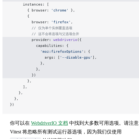
      instances: [
        { browser: 
'chrome'
 },
        {
          browser: 
'firefox'
,
          // 仅为单个实例覆盖选项
          // 这不会将选项与父选项合并
          provider: 
webdriverio
({
            capabilities: {
              'moz:firefoxOptions'
: {
                args: [
'--disable-gpu'
],
              },
            },
          })
        },
      ],
    },
  },
})
你可以在
WebdriverIO 文档
中找到大多数可用选项。请注意
Vitest 将忽略所有测试运行器选项，因为我们仅使用