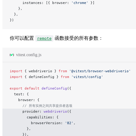
      instances: [{ browser: 
'chrome'
 }]
    },
  },
})
你可以配置
函数接受的所有参数：
remote
vitest.config.js
import
 { webdriverio } 
from
 '@vitest/browser-webdriverio'
import
 { defineConfig } 
from
 'vitest/config'
export
 default
 defineConfig
({
  test: {
    browser: {
      // 所有实例之间共享提供者选项
      provider: 
webdriverio
({
        capabilities: {
          browserVersion: 
'82'
,
        },
      }),