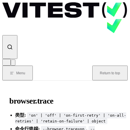
Skip to content
Menu
Return to top
browser.trace
类型:
'on' | 'off' | 'on-first-retry' | 'on-all-
retries' | 'retain-on-failure' | object
命令行终端:
,
--browser.trace=on
--