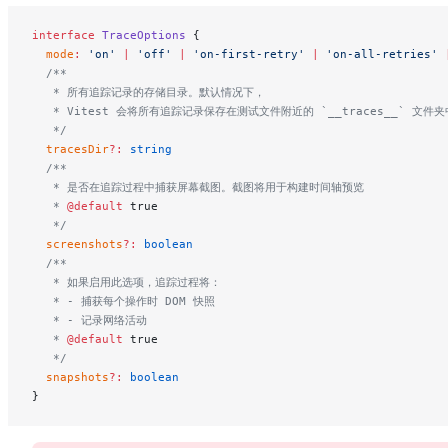
interface
 TraceOptions
 {
  mode
:
 'on'
 |
 'off'
 |
 'on-first-retry'
 |
 'on-all-retries'
 
  /**
   * 所有追踪记录的存储目录。默认情况下，
   * Vitest 会将所有追踪记录保存在测试文件附近的 `__traces__` 文件夹
   */
  tracesDir
?:
 string
  /**
   * 是否在追踪过程中捕获屏幕截图。截图将用于构建时间轴预览
   * 
@default
 true
   */
  screenshots
?:
 boolean
  /**
   * 如果启用此选项，追踪过程将：
   * - 捕获每个操作时 DOM 快照
   * - 记录网络活动
   * 
@default
 true
   */
  snapshots
?:
 boolean
}