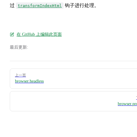
过
钩子进行处理。
transformIndexHtml
在 GitHub 上编辑此页面
最后更新:
Pager
上一页
browser.headless
browser.pr