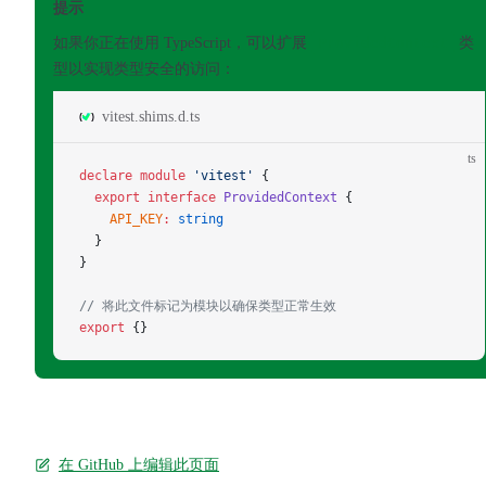
提示
如果你正在使用 TypeScript，可以扩展
ProvidedContext
类
型以实现类型安全的访问：
vitest.shims.d.ts
ts
declare
 module
 'vitest'
 {
  export
 interface
 ProvidedContext
 {
    API_KEY
:
 string
  }
}
// 将此文件标记为模块以确保类型正常生效
export
 {}
在 GitHub 上编辑此页面