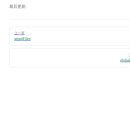
最后更新:
Pager
上一页
setupFiles
globa