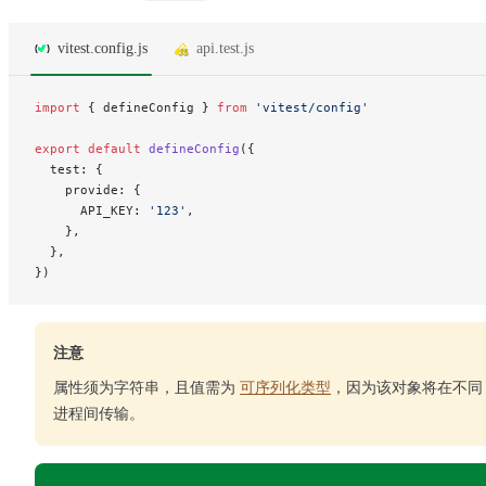
vitest.config.js
api.test.js
import
 { defineConfig } 
from
 'vitest/config'
export
 default
 defineConfig
({
  test: {
    provide: {
      API_KEY: 
'123'
,
    },
  },
})
注意
属性须为字符串，且值需为
可序列化类型
，因为该对象将在不同
进程间传输。