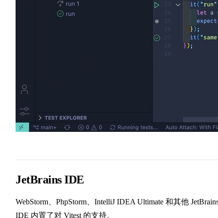
JetBrains IDE
WebStorm、PhpStorm、IntelliJ IDEA Ultimate 和其他 JetBrain
IDE 内置了对 Vitest 的支持。