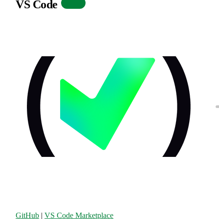
VS Code
Official
GitHub
|
VS Code Marketplace